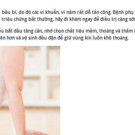
bầu bí, do đó các vi khuẩn, vi nấm rất dễ tấn công. Bệnh phụ 
ó triệu chứng bất thường, hãy đi khám ngay để điều trị càng sớ
 bắt đầu tăng cân, nhớ chọn chất liệu mềm, thoáng và thấm hú
ên hơn và vệ sinh đều đặn để giữ vùng kín luôn khô thoáng.