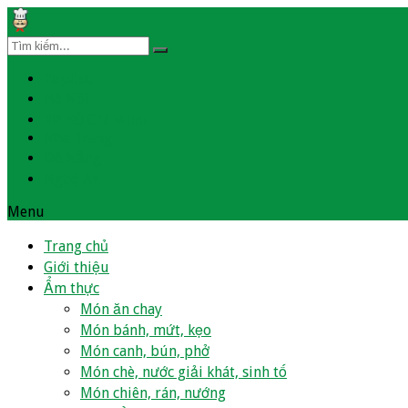
Toplist:
Hà Nội
TP Hồ Chí Minh
Nha Trang
Đà Nẵng
Nghệ An
Menu
Trang chủ
Giới thiệu
Ẩm thực
Món ăn chay
Món bánh, mứt, kẹo
Món canh, bún, phở
Món chè, nước giải khát, sinh tố
Món chiên, rán, nướng