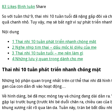
83 Likes
Bình luận
Share
So với tuần thứ 9, thai nhi 10 tuần tuổi đã nặng gấp đôi và
quả chanh nhỏ. Tuy vậy, mẹ sẽ bất ngờ vì sự phát triển nhanh
Nội dung
1
Thai nhi 10 tuần phát triển nhanh chóng mặt
2
Nghe nhịp tim thai – dấu mốc kì diệu của mẹ
3
Thai nhi 10 tuần tuổi – mẹ nên làm gì
4
Những lưu ý quan trọng dành cho mẹ
Thai nhi 10 tuần phát triển nhanh chóng mặt
Những bộ phận quan trọng nhất trên cơ thể thai nhi đã hình 
gan của con dần đi vào hoạt động…
Về hình dáng, bé đã mọc móng tay và chúng đang dài dần ra. V
gập lại trước bụng (trước khi bé duỗi chân ra, chiều cao của 
khung xương rất rõ qua làn da. Tuần này, trán bé bắt đầu nhô