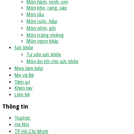
Món hầm, ninh, om
Món kho, rang, xào
Món lẩu
Món luộc, hấp
Món nộm, gỏi
Món tráng miệng
Món ngon khác
Sức khỏe
Tư vấn sức khỏe
Món ăn tốt cho sức khỏe
Mẹo làm bếp
Mẹ và Bé
Tâm sự
Khéo tay
Liên hệ
Thông tin
Toplist:
Hà Nội
TP Hồ Chí Minh