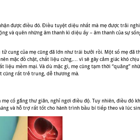
ận được điều đó. Điều tuyệt diệu nhất mà mẹ được trải nghiệm
 động và quên những âm thanh kì diệu ấy – âm thanh của sự số
tử cung của mẹ cũng đã lớn như trái bưởi rồi. Một số mẹ đã t
nên mặc đồ chật, chất liệu cứng,… vì sẽ gây cảm giác khó chị
hất liệu mềm mại. Và dù mặc gì, mẹ cũng tạm thời “quăng” nhữ
ệt cũng rất trẻ trung, dễ thương mà.
mẹ cố gắng thư giãn, nghỉ ngơi điều độ. Tuy nhiên, điều đó k
ng và hỗ trợ rất tốt cho hành trình bầu bí tiếp theo và lúc sin