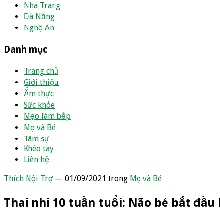
Nha Trang
Đà Nẵng
Nghệ An
Danh mục
Trang chủ
Giới thiệu
Ẩm thực
Sức khỏe
Mẹo làm bếp
Mẹ và Bé
Tâm sự
Khéo tay
Liên hệ
Thích Nội Trợ
— 01/09/2021
trong
Mẹ và Bé
Thai nhi 10 tuần tuổi: Não bé bắt đầu 