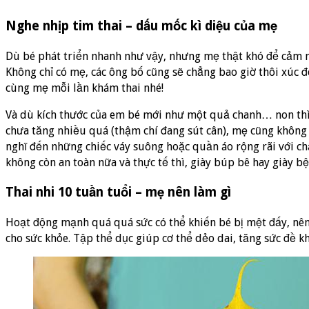
Nghe nhịp tim thai – dấu mốc kì diệu của mẹ
Dù bé phát triển nhanh như vậy, nhưng mẹ thật khó để cảm nh
Không chỉ có mẹ, các ông bố cũng sẽ chẳng bao giờ thôi xúc
cùng mẹ mỗi lần khám thai nhé!
Và dù kích thước của em bé mới như một quả chanh… non thì 
chưa tăng nhiều quá (thậm chí đang sút cân), mẹ cũng không 
nghĩ đến những chiếc váy suông hoặc quần áo rộng rãi với c
không còn an toàn nữa và thực tế thì, giày búp bê hay giày b
Thai nhi 10 tuần tuổi – mẹ nên làm gì
Hoạt động mạnh quá quá sức có thể khiến bé bị mệt đấy, nên 
cho sức khỏe. Tập thể dục giúp cơ thể dẻo dai, tăng sức đề khá