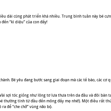
 chiều dài cũng phát triển khá nhiều. Trung bình tuần này bé
 đến “kì diệu” của con đấy!
thành. Bé yêu đang bước sang giai đoạn mà các tế bào, các cơ 
ài sợi tóc giống như lông tơ lưa thưa trên da đầu và đôi bàn t
bé thường tính từ đầu đến mông đấy mẹ nhé!). Một điều rất thú 
 ra để “che chở” vùng não bộ.