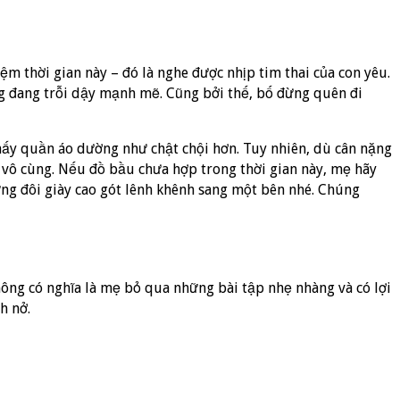
 thời gian này – đó là nghe được nhịp tim thai của con yêu.
ng đang trỗi dậy mạnh mẽ. Cũng bởi thế, bố đừng quên đi
hấy quần áo dường như chật chội hơn. Tuy nhiên, dù cân nặng
u vô cùng. Nếu đồ bầu chưa hợp trong thời gian này, mẹ hãy
ng đôi giày cao gót lênh khênh sang một bên nhé. Chúng
hông có nghĩa là mẹ bỏ qua những bài tập nhẹ nhàng và có lợi
h nở.