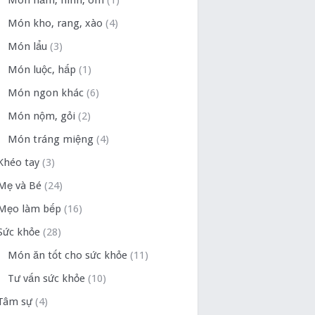
Món hầm, ninh, om
(1)
Món kho, rang, xào
(4)
Món lẩu
(3)
Món luộc, hấp
(1)
Món ngon khác
(6)
Món nộm, gỏi
(2)
Món tráng miệng
(4)
Khéo tay
(3)
Mẹ và Bé
(24)
Mẹo làm bếp
(16)
Sức khỏe
(28)
Món ăn tốt cho sức khỏe
(11)
Tư vấn sức khỏe
(10)
Tâm sự
(4)