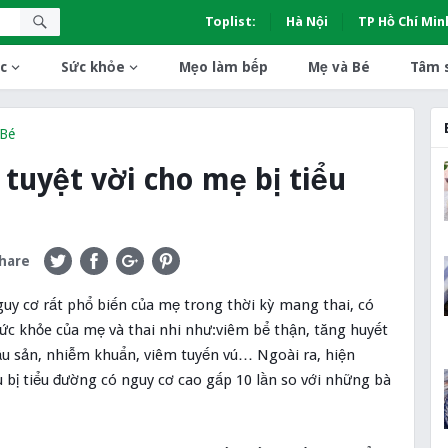
Toplist:
Hà Nội
TP Hồ Chí Min
c
Sức khỏe
Mẹo làm bếp
Mẹ và Bé
Tâm 
 Bé
uyệt vời cho mẹ bị tiểu
hare
guy cơ rất phổ biến của mẹ trong thời kỳ mang thai, có
c khỏe của mẹ và thai nhi như:viêm bể thận, tăng huyết
ậu sản, nhiễm khuẩn, viêm tuyến vú… Ngoài ra, hiện
 bị tiểu đường có nguy cơ cao gấp 10 lần so với những bà