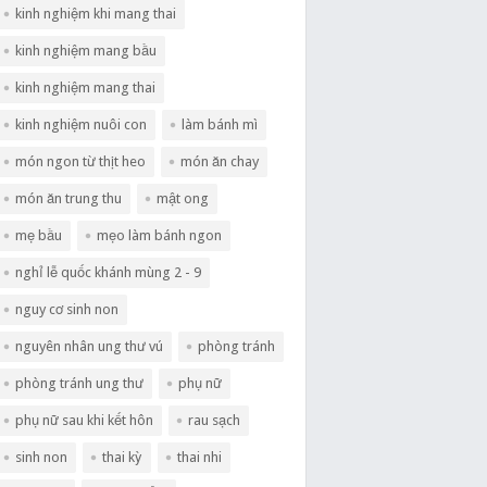
kinh nghiệm khi mang thai
kinh nghiệm mang bầu
kinh nghiệm mang thai
kinh nghiệm nuôi con
làm bánh mì
món ngon từ thịt heo
món ăn chay
món ăn trung thu
mật ong
mẹ bầu
mẹo làm bánh ngon
nghỉ lễ quốc khánh mùng 2 - 9
nguy cơ sinh non
nguyên nhân ung thư vú
phòng tránh
phòng tránh ung thư
phụ nữ
phụ nữ sau khi kết hôn
rau sạch
sinh non
thai kỳ
thai nhi