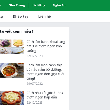
h
Nha Trang
Đà Nẵng
Nghệ An
sự
Khéo tay
Liên hệ
Bài viết xem nhiều ?
Cách làm bánh khoai lang
tím 3 vị thơm ngon khó
cưỡng
22/12/2023
Cách làm món canh thịt
bò nấu nấm bổ dưỡng,
thơm ngon đến giọt cuối
cùng!
29/07/2022
Cách nấu xôi gấc 3 tầng
thơm ngon hấp dẫn
22/12/2023