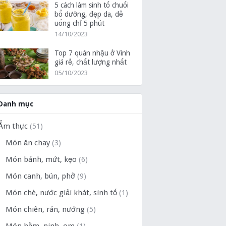
5 cách làm sinh tố chuối
bổ dưỡng, đẹp da, dễ
uống chỉ 5 phút
14/10/2023
Top 7 quán nhậu ở Vinh
giá rẻ, chất lượng nhất
05/10/2023
Danh mục
Ẩm thực
(51)
Món ăn chay
(3)
Món bánh, mứt, kẹo
(6)
Món canh, bún, phở
(9)
Món chè, nước giải khát, sinh tố
(1)
Món chiên, rán, nướng
(5)