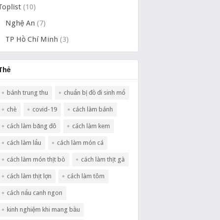
Toplist
(10)
Nghệ An
(7)
TP Hồ Chí Minh
(3)
Thẻ
bánh trung thu
chuẩn bị đồ đi sinh mổ
chè
covid-19
cách làm bánh
cách làm băng đô
cách làm kem
cách làm lẩu
cách làm món cá
cách làm món thịt bò
cách làm thịt gà
cách làm thịt lợn
cách làm tôm
cách nấu canh ngon
kinh nghiệm khi mang bầu