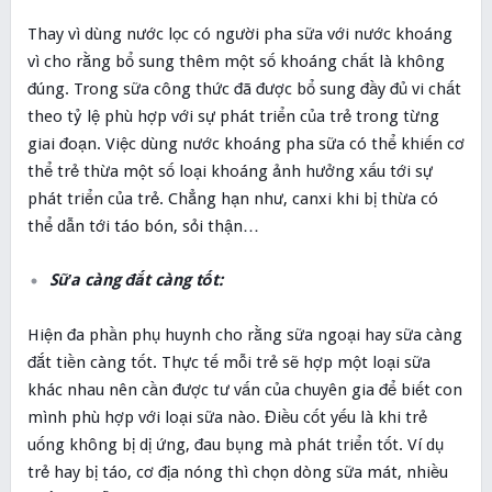
Thay vì dùng nước lọc có người pha sữa với nước khoáng
vì cho rằng bổ sung thêm một số khoáng chất là không
đúng. Trong sữa công thức đã được bổ sung đầy đủ vi chất
theo tỷ lệ phù hợp với sự phát triển của trẻ trong từng
giai đoạn. Việc dùng nước khoáng pha sữa có thể khiến cơ
thể trẻ thừa một số loại khoáng ảnh hưởng xấu tới sự
phát triển của trẻ. Chẳng hạn như, canxi khi bị thừa có
thể dẫn tới táo bón, sỏi thận…
Sữa càng đắt càng tốt:
Hiện đa phần phụ huynh cho rằng sữa ngoại hay sữa càng
đắt tiền càng tốt. Thực tế mỗi trẻ sẽ hợp một loại sữa
khác nhau nên cần được tư vấn của chuyên gia để biết con
mình phù hợp với loại sữa nào. Điều cốt yếu là khi trẻ
uống không bị dị ứng, đau bụng mà phát triển tốt. Ví dụ
trẻ hay bị táo, cơ địa nóng thì chọn dòng sữa mát, nhiều