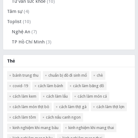
Tư vấn sức khỏe
(10)
Tâm sự
(4)
Toplist
(10)
Nghệ An
(7)
TP Hồ Chí Minh
(3)
Thẻ
bánh trung thu
chuẩn bị đồ đi sinh mổ
chè
covid-19
cách làm bánh
cách làm băng đô
cách làm kem
cách làm lẩu
cách làm món cá
cách làm món thịt bò
cách làm thịt gà
cách làm thịt lợn
cách làm tôm
cách nấu canh ngon
kinh nghiệm khi mang bầu
kinh nghiệm khi mang thai