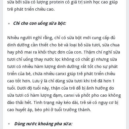
sữa bởi sữa có lượng protein có giá trị sinh học cao giúp
trẻ phát triển chiều cao.
Chỉ cho con uống sữa bột:
Nhiều người nghĩ rằng, chỉ có sữa bột mới cung cấp đủ
dinh dưỡng cần thiết cho bé và loại bỏ sữa tươi, sữa chua
hay phô mai ra khỏi thực đơn của con. Thậm chí nghĩ sữa
tươi chỉ uống thay nước lọc không có chất gì nhưng sữa
tươi có nhiều hàm lượng dinh dưỡng rất tốt cho sự phát
triển của bé, chứa nhiều canxi giúp trẻ phát triển chiều
cao tốt hơn. Lưu ý là chỉ dùng sữa tươi khi trẻ đã hơn 1
tuổi. Dưới độ tuổi này, thận của trẻ dễ bị ảnh hưởng do
sữa tươi có hàm lượng đạm, canxi và phốt pho cao không
đào thải hết. Tình trạng này kéo dài, trẻ sẽ có nguy cơ bị
cao huyết áp, béo phì ở tuổi trưởng thành.
Dùng nước khoáng pha sữa: