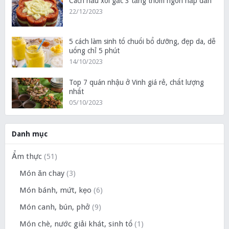
Cách nấu xôi gấc 3 tầng thơm ngon hấp dẫn
22/12/2023
5 cách làm sinh tố chuối bổ dưỡng, đẹp da, dễ
uống chỉ 5 phút
14/10/2023
Top 7 quán nhậu ở Vinh giá rẻ, chất lượng
nhất
05/10/2023
Danh mục
Ẩm thực
(51)
Món ăn chay
(3)
Món bánh, mứt, kẹo
(6)
Món canh, bún, phở
(9)
Món chè, nước giải khát, sinh tố
(1)