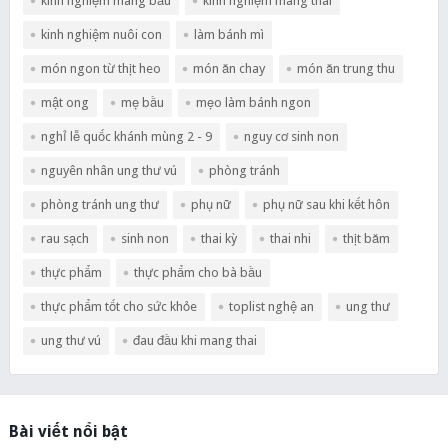
kinh nghiệm mang bầu
kinh nghiệm mang thai
kinh nghiệm nuôi con
làm bánh mì
món ngon từ thịt heo
món ăn chay
món ăn trung thu
mật ong
mẹ bầu
mẹo làm bánh ngon
nghỉ lễ quốc khánh mùng 2 - 9
nguy cơ sinh non
nguyên nhân ung thư vú
phòng tránh
phòng tránh ung thư
phụ nữ
phụ nữ sau khi kết hôn
rau sạch
sinh non
thai kỳ
thai nhi
thịt băm
thực phẩm
thực phẩm cho bà bầu
thực phẩm tốt cho sức khỏe
toplist nghệ an
ung thư
ung thư vú
đau đầu khi mang thai
Bài viết nổi bật