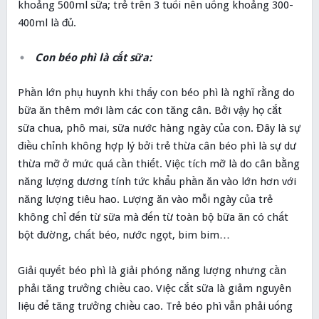
khoảng 500ml sữa; trẻ trên 3 tuổi nên uống khoảng 300-
400ml là đủ.
Con béo phì là cắt sữa:
Phần lớn phụ huynh khi thấy con béo phì là nghĩ rằng do
bữa ăn thêm mới làm các con tăng cân. Bởi vậy họ cắt
sữa chua, phô mai, sữa nước hàng ngày của con. Đây là sự
điều chỉnh không hợp lý bởi trẻ thừa cân béo phì là sự dư
thừa mỡ ở mức quá cần thiết. Việc tích mỡ là do cân bằng
năng lượng dương tính tức khẩu phần ăn vào lớn hơn với
năng lượng tiêu hao. Lượng ăn vào mỗi ngày của trẻ
không chỉ đến từ sữa mà đến từ toàn bộ bữa ăn có chất
bột đường, chất béo, nước ngọt, bim bim…
Giải quyết béo phì là giải phóng năng lượng nhưng cần
phải tăng trưởng chiều cao. Việc cắt sữa là giảm nguyên
liệu để tăng trưởng chiều cao. Trẻ béo phì vẫn phải uống