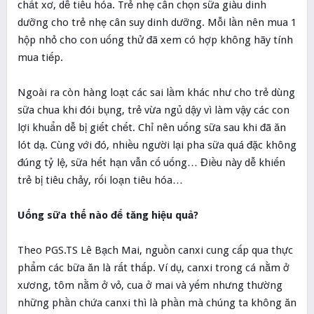
chất xơ, dễ tiêu hóa. Trẻ nhẹ cân chọn sữa giàu dinh
dưỡng cho trẻ nhẹ cân suy dinh dưỡng. Mỗi lần nên mua 1
hộp nhỏ cho con uống thử đã xem có hợp không hãy tính
mua tiếp.
Ngoài ra còn hàng loạt các sai lầm khác như cho trẻ dùng
sữa chua khi đói bụng, trẻ vừa ngủ dậy vì làm vậy các con
lợi khuẩn dễ bị giết chết. Chỉ nên uống sữa sau khi đã ăn
lót dạ. Cùng với đó, nhiều người lại pha sữa quá đặc không
đúng tỷ lệ, sữa hết hạn vẫn cố uống… Điều này dễ khiến
trẻ bị tiêu chảy, rối loạn tiêu hóa…
Uống sữa thế nào để tăng hiệu quả?
Theo PGS.TS Lê Bạch Mai, nguồn canxi cung cấp qua thực
phẩm các bữa ăn là rất thấp. Ví dụ, canxi trong cá nằm ở
xương, tôm nằm ở vỏ, cua ở mai và yếm nhưng thường
những phần chứa canxi thì là phần mà chúng ta không ăn