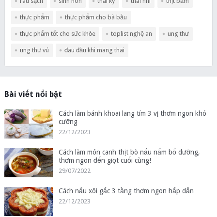
rau sạch
sinh non
thai kỳ
thai nhi
thịt băm
thực phẩm
thực phẩm cho bà bầu
thực phẩm tốt cho sức khỏe
toplist nghệ an
ung thư
ung thư vú
đau đầu khi mang thai
Bài viết nổi bật
Cách làm bánh khoai lang tím 3 vị thơm ngon khó
cưỡng
22/12/2023
Cách làm món canh thịt bò nấu nấm bổ dưỡng,
thơm ngon đến giọt cuối cùng!
29/07/2022
Cách nấu xôi gấc 3 tầng thơm ngon hấp dẫn
22/12/2023