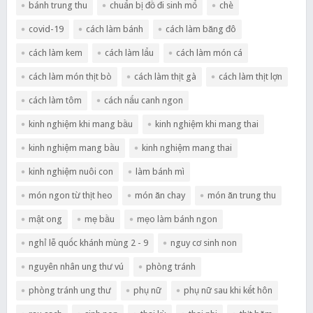
bánh trung thu
chuẩn bị đồ đi sinh mổ
chè
covid-19
cách làm bánh
cách làm băng đô
cách làm kem
cách làm lẩu
cách làm món cá
cách làm món thịt bò
cách làm thịt gà
cách làm thịt lợn
cách làm tôm
cách nấu canh ngon
kinh nghiệm khi mang bầu
kinh nghiệm khi mang thai
kinh nghiệm mang bầu
kinh nghiệm mang thai
kinh nghiệm nuôi con
làm bánh mì
món ngon từ thịt heo
món ăn chay
món ăn trung thu
mật ong
mẹ bầu
mẹo làm bánh ngon
nghỉ lễ quốc khánh mùng 2 - 9
nguy cơ sinh non
nguyên nhân ung thư vú
phòng tránh
phòng tránh ung thư
phụ nữ
phụ nữ sau khi kết hôn