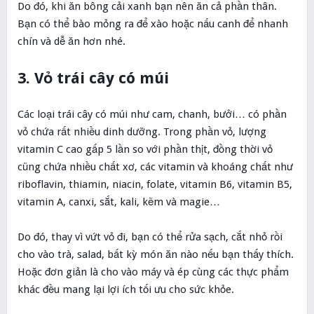
Do đó, khi ăn bông cải xanh bạn nên ăn cả phần thân.
Bạn có thể bào mỏng ra để xào hoặc nấu canh để nhanh
chín và dễ ăn hơn nhé.
3. Vỏ trái cây có múi
Các loại trái cây có múi như cam, chanh, bưởi… có phần
vỏ chứa rất nhiều dinh dưỡng. Trong phần vỏ, lượng
vitamin C cao gấp 5 lần so với phần thịt, đồng thời vỏ
cũng chứa nhiều chất xơ, các vitamin và khoáng chất như
riboflavin, thiamin, niacin, folate, vitamin B6, vitamin B5,
vitamin A, canxi, sắt, kali, kẽm và magie…
Do đó, thay vì vứt vỏ đi, bạn có thể rửa sạch, cắt nhỏ rồi
cho vào trà, salad, bất kỳ món ăn nào nếu bạn thấy thích.
Hoặc đơn giản là cho vào máy và ép cùng các thực phẩm
khác đều mang lại lợi ích tối ưu cho sức khỏe.