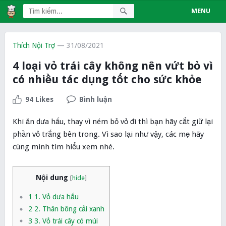
MENU
Thích Nội Trợ
— 31/08/2021
4 loại vỏ trái cây không nên vứt bỏ vì
có nhiều tác dụng tốt cho sức khỏe
94 Likes
Bình luận
Khi ăn dưa hấu, thay vì ném bỏ vỏ đi thì bạn hãy cắt giữ lại
phần vỏ trắng bên trong. Vì sao lại như vậy, các mẹ hãy
cùng mình tìm hiểu xem nhé.
Nội dung
[
hide
]
1
1. Vỏ dưa hấu
2
2. Thân bông cải xanh
3
3. Vỏ trái cây có múi