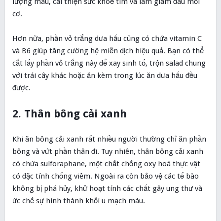
lượng máu, cải thiện sức khoẻ tim và làm giảm đau mỏi
cơ.
Hơn nữa, phần vỏ trắng dưa hấu cũng có chứa vitamin C
và B6 giúp tăng cường hệ miễn dịch hiệu quả. Bạn có thể
cắt lấy phần vỏ trắng này để xay sinh tố, trộn salad chung
với trái cây khác hoặc ăn kèm trong lúc ăn dưa hấu đều
được.
2. Thân bông cải xanh
Khi ăn bông cải xanh rất nhiều người thường chỉ ăn phần
bông và vứt phần thân đi. Tuy nhiên, thân bông cải xanh
có chứa sulforaphane, một chất chống oxy hoá thực vật
có đặc tính chống viêm. Ngoài ra còn bảo vệ các tế bào
không bị phá hủy, khử hoạt tính các chất gây ung thư và
ức chế sự hình thành khối u mạch máu.