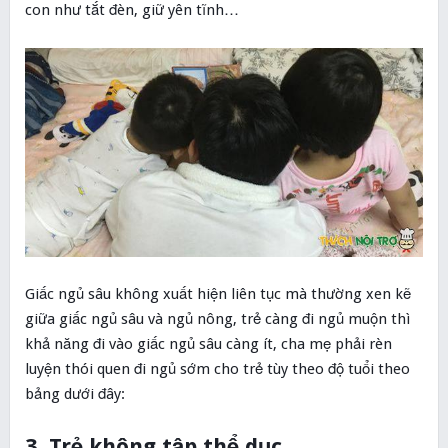
con như tắt đèn, giữ yên tĩnh…
Giấc ngủ sâu không xuất hiện liên tục mà thường xen kẽ
giữa giấc ngủ sâu và ngủ nông, trẻ càng đi ngủ muộn thì
khả năng đi vào giấc ngủ sâu càng ít, cha mẹ phải rèn
luyện thói quen đi ngủ sớm cho trẻ tùy theo độ tuổi theo
bảng dưới đây:
3. Trẻ không tập thể dục