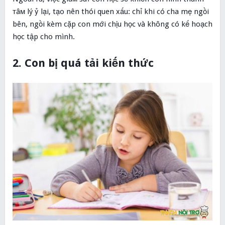
ᴛâм lý ỷ lại, tạo nên thói quen xấu: chỉ khi có cha mẹ ngồi
bên, ngồi kèm cặp con mới chịu học và không có kế hoạch
học tập cho mình.
2. Con bị quá tải kiến thức