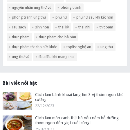
nguyên nhân ung thư vú
phòng tránh
phòng tránh ung thư
phụ nữ
phụ nữ sau khi kết hôn
rau sạch
sinh non
thai kỳ
thai nhi
thịt băm
thực phẩm
thực phẩm cho bà bầu
thực phẩm tốt cho sức khỏe
toplist nghệ an
ung thư
ung thư vú
đau đầu khi mang thai
Bài viết nổi bật
Cách làm bánh khoai lang tím 3 vị thơm ngon khó
cưỡng
22/12/2023
Cách làm món canh thịt bò nấu nấm bổ dưỡng,
thơm ngon đến giọt cuối cùng!
29/07/2022