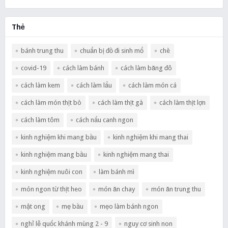
Thẻ
bánh trung thu
chuẩn bị đồ đi sinh mổ
chè
covid-19
cách làm bánh
cách làm băng đô
cách làm kem
cách làm lẩu
cách làm món cá
cách làm món thịt bò
cách làm thịt gà
cách làm thịt lợn
cách làm tôm
cách nấu canh ngon
kinh nghiệm khi mang bầu
kinh nghiệm khi mang thai
kinh nghiệm mang bầu
kinh nghiệm mang thai
kinh nghiệm nuôi con
làm bánh mì
món ngon từ thịt heo
món ăn chay
món ăn trung thu
mật ong
mẹ bầu
mẹo làm bánh ngon
nghỉ lễ quốc khánh mùng 2 - 9
nguy cơ sinh non