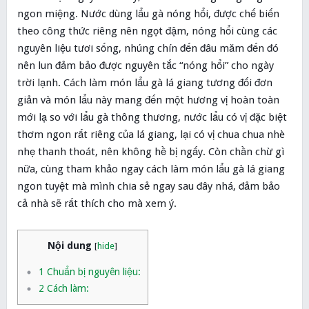
ngon miệng. Nước dùng lẩu gà nóng hổi, được chế biến
theo công thức riêng nên ngọt đậm, nóng hổi cùng các
nguyên liệu tươi sống, nhúng chín đến đâu măm đến đó
nên lun đảm bảo được nguyên tắc “nóng hổi” cho ngày
trời lạnh. Cách làm món lẩu gà lá giang tương đối đơn
giản và món lẩu này mang đến một hương vị hoàn toàn
mới lạ so với lẩu gà thông thương, nước lẩu có vị đặc biệt
thơm ngon rất riêng của lá giang, lại có vị chua chua nhè
nhẹ thanh thoát, nên không hề bị ngấy. Còn chần chừ gì
nữa, cùng tham khảo ngay cách làm món lẩu gà lá giang
ngon tuyệt mà mình chia sẻ ngay sau đây nhá, đảm bảo
cả nhà sẽ rất thích cho mà xem ý.
Nội dung
[
hide
]
1
Chuẩn bị nguyên liệu:
2
Cách làm: