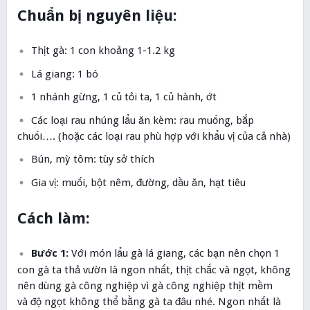
Chuẩn bị nguyên liệu:
Thịt gà: 1 con khoảng 1-1.2 kg
Lá giang: 1 bó
1 nhánh gừng, 1 củ tỏi ta, 1 củ hành, ớt
Các loại rau nhúng lẩu ăn kèm: rau muống, bắp
chuối…. (hoặc các loại rau phù hợp với khẩu vị của cả nhà)
Bún, mỳ tôm: tùy sở thích
Gia vị: muối, bột nêm, đường, dầu ăn, hạt tiêu
Cách làm:
Bước 1:
Với món lẩu gà lá giang, các bạn nên chọn 1
con gà ta thả vườn là ngon nhất, thịt chắc và ngọt, không
nên dùng gà công nghiệp vì gà công nghiệp thịt mềm
và độ ngọt không thể bằng gà ta đâu nhé. Ngon nhất là