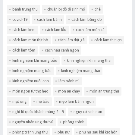
bánh trung thu
chuẩn bị đồ đi sinh mổ
chè
covid-19
cách làm bánh
cách làm băng đô
cách làm kem
cách làm lẩu
cách làm món cá
cách làm món thịt bò
cách làm thịt gà
cách làm thịt lợn
cách làm tôm
cách nấu canh ngon
kinh nghiệm khi mang bầu
kinh nghiệm khi mang thai
kinh nghiệm mang bầu
kinh nghiệm mang thai
kinh nghiệm nuôi con
làm bánh mì
món ngon từ thịt heo
món ăn chay
món ăn trung thu
mật ong
mẹ bầu
mẹo làm bánh ngon
nghỉ lễ quốc khánh mùng 2 - 9
nguy cơ sinh non
nguyên nhân ung thư vú
phòng tránh
phòng tránh ung thư
phụ nữ
phụ nữ sau khi kết hôn