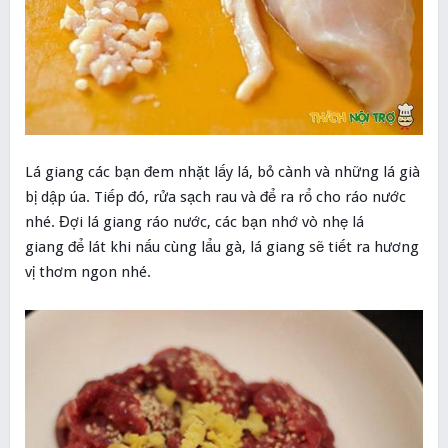
Lá giang các bạn đem nhặt lấy lá, bỏ cành và những lá già
bị dập úa. Tiếp đó, rửa sạch rau và để ra rổ cho ráo nước
nhé. Đợi lá giang ráo nước, các bạn nhớ vò nhẹ lá
giang để lát khi nấu cùng lẩu gà, lá giang sẽ tiết ra hương
vị thơm ngon nhé.