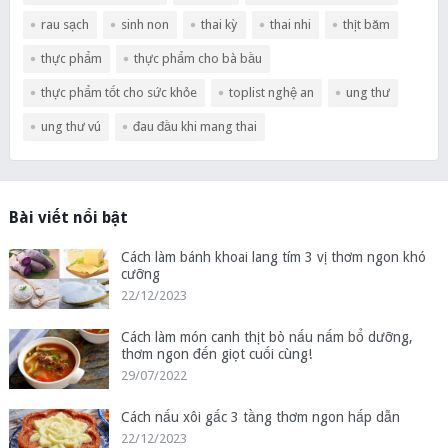
rau sạch
sinh non
thai kỳ
thai nhi
thịt băm
thực phẩm
thực phẩm cho bà bầu
thực phẩm tốt cho sức khỏe
toplist nghệ an
ung thư
ung thư vú
đau đầu khi mang thai
Bài viết nổi bật
Cách làm bánh khoai lang tím 3 vị thơm ngon khó
cưỡng
22/12/2023
Cách làm món canh thịt bò nấu nấm bổ dưỡng,
thơm ngon đến giọt cuối cùng!
29/07/2022
Cách nấu xôi gấc 3 tầng thơm ngon hấp dẫn
22/12/2023