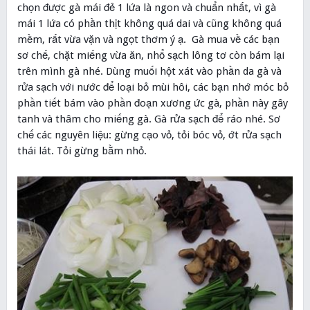
chọn được gà mái đẻ 1 lứa là ngon và chuẩn nhất, vì gà
mái 1 lứa có phần thịt không quá dai và cũng không quá
mềm, rất vừa vặn và ngọt thơm ý ạ. Gà mua về các bạn
sơ chế, chặt miếng vừa ăn, nhổ sạch lông tơ còn bám lại
trên mình gà nhé. Dùng muối hột xát vào phần da gà và
rửa sạch với nước để loại bỏ mùi hôi, các bạn nhớ móc bỏ
phần tiết bám vào phần đoạn xương ức gà, phần này gây
tanh và thâm cho miếng gà. Gà rửa sạch để ráo nhé. Sơ
chế các nguyên liệu: gừng cạo vỏ, tỏi bóc vỏ, ớt rửa sạch
thái lát. Tỏi gừng bằm nhỏ.