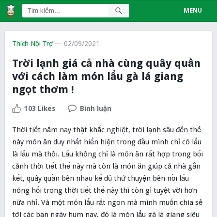
MENU
Thích Nội Trợ
— 02/09/2021
Trời lạnh giá cả nhà cùng quây quần
với cách làm món lẩu gà lá giang
ngọt thơm !
103 Likes
Bình luận
Thời tiết năm nay thật khắc nghiệt, trời lạnh sâu đến thế
này món ăn duy nhất hiển hiện trong đầu mình chỉ có lẩu
là lẩu mà thôi. Lẩu không chỉ là món ăn rất hợp trong bối
cảnh thời tiết thế này mà còn là món ăn giúp cả nhà gắn
kết, quây quần bên nhau kể đủ thứ chuyện bên nồi lẩu
nóng hổi trong thời tiết thế này thì còn gì tuyệt vời hơn
nữa nhỉ. Và một món lẩu rất ngon mà mình muốn chia sẻ
tới các bạn ngày hum nay, đó là món lẩu gà lá giang siêu