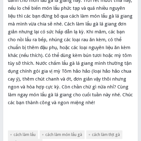
dành cho món lẩu gà lá giang này. Trời rét mướt thía này,
nếu lo chế biến món lẩu phức tạp và quá nhiều nguyên
liệu thì các bạn đừng bỏ qua cách làm món lẩu gà lá giang
mà mình vừa chia sẻ nhé. Cách làm lẩu gà lá giang đơn
giản nhưng lại có sức hấp dẫn lạ kỳ. Khi măm, các bạn
cho nồi lẩu ra bếp, nhúng các loại rau ăn kèm, có thể
chuẩn bị thêm đậu phụ, hoặc các loại nguyên liệu ăn kèm
khác (nếu thích). Có thể dùng kèm bún tươi hoặc mỳ tôm
tùy sở thích. Nước chấm lẩu gà lá giang mình thường tận
dụng chính gói gia vị mỳ Tôm hảo hảo (loại hảo hảo chua
cay ý), thêm chút chanh và ớt, đơn giản vậy thôi nhưng
ngon và hòa hợp cực kỳ. Còn chần chừ gì nữa nhỉ? Cùng
làm ngay món lẩu gà lá giang cho cuối tuần này nhé. Chúc
các bạn thành công và ngon miệng nhé!
cách làm lẩu
cách làm món lẩu gà
cách làm thịt gà