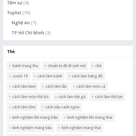
Tâm sự
(4)
Toplist
(10)
Nghệ An
(7)
TP Hồ Chí Minh
(3)
Thẻ
bánh trung thu
chuẩn bị đồ đi sinh mổ
chè
covid-19
cách làm bánh
cách làm băng đô
cách làm kem
cách làm lẩu
cách làm món cá
cách làm món thịt bò
cách làm thịt gà
cách làm thịt lợn
cách làm tôm
cách nấu canh ngon
kinh nghiệm khi mang bầu
kinh nghiệm khi mang thai
kinh nghiệm mang bầu
kinh nghiệm mang thai