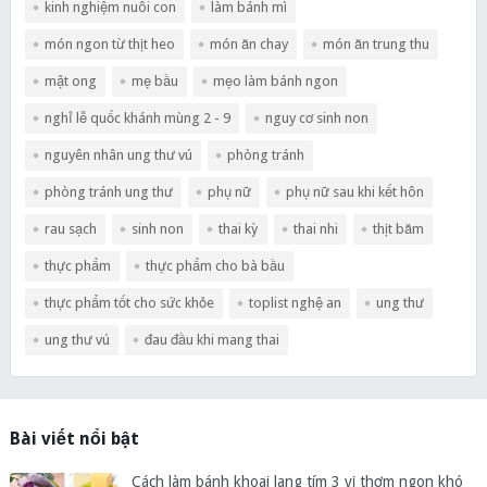
kinh nghiệm nuôi con
làm bánh mì
món ngon từ thịt heo
món ăn chay
món ăn trung thu
mật ong
mẹ bầu
mẹo làm bánh ngon
nghỉ lễ quốc khánh mùng 2 - 9
nguy cơ sinh non
nguyên nhân ung thư vú
phòng tránh
phòng tránh ung thư
phụ nữ
phụ nữ sau khi kết hôn
rau sạch
sinh non
thai kỳ
thai nhi
thịt băm
thực phẩm
thực phẩm cho bà bầu
thực phẩm tốt cho sức khỏe
toplist nghệ an
ung thư
ung thư vú
đau đầu khi mang thai
Bài viết nổi bật
Cách làm bánh khoai lang tím 3 vị thơm ngon khó