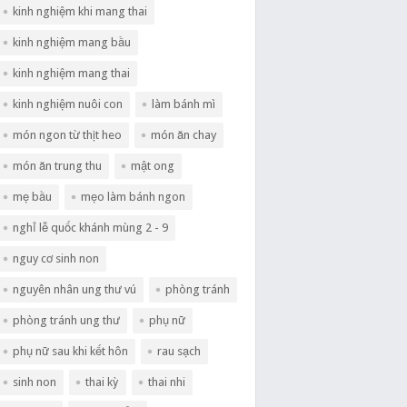
kinh nghiệm khi mang thai
kinh nghiệm mang bầu
kinh nghiệm mang thai
kinh nghiệm nuôi con
làm bánh mì
món ngon từ thịt heo
món ăn chay
món ăn trung thu
mật ong
mẹ bầu
mẹo làm bánh ngon
nghỉ lễ quốc khánh mùng 2 - 9
nguy cơ sinh non
nguyên nhân ung thư vú
phòng tránh
phòng tránh ung thư
phụ nữ
phụ nữ sau khi kết hôn
rau sạch
sinh non
thai kỳ
thai nhi