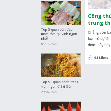
Công th
trung th
Top 5 quán bún đậu
Chẳng còn bao
mắm tôm tại Vinh ngon
bạn có dự địn
nhất
04/10/2023
điểm này hã
94 Likes
Top 5+ quán bánh tráng
trộn ngon ở Sài Gòn
29/07/2022