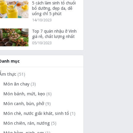
5 cách làm sinh tố chuối
bổ dưỡng, đẹp da, dễ
uống chỉ 5 phút
14/10/2023
Top 7 quán nhậu ở Vinh
giá rẻ, chất lượng nhất
05/10/2023
Danh mục
Ẩm thực
(51)
Món ăn chay
(3)
Món bánh, mứt, kẹo
(6)
Món canh, bún, phở
(9)
Món chè, nước giải khát, sinh tố
(1)
Món chiên, rán, nướng
(5)