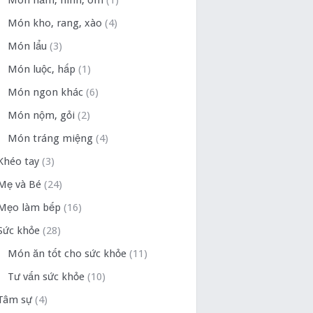
Món hầm, ninh, om
(1)
Món kho, rang, xào
(4)
Món lẩu
(3)
Món luộc, hấp
(1)
Món ngon khác
(6)
Món nộm, gỏi
(2)
Món tráng miệng
(4)
Khéo tay
(3)
Mẹ và Bé
(24)
Mẹo làm bếp
(16)
Sức khỏe
(28)
Món ăn tốt cho sức khỏe
(11)
Tư vấn sức khỏe
(10)
Tâm sự
(4)