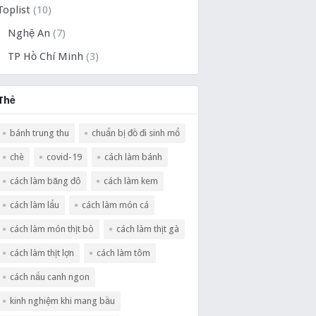
Toplist
(10)
Nghệ An
(7)
TP Hồ Chí Minh
(3)
Thẻ
bánh trung thu
chuẩn bị đồ đi sinh mổ
chè
covid-19
cách làm bánh
cách làm băng đô
cách làm kem
cách làm lẩu
cách làm món cá
cách làm món thịt bò
cách làm thịt gà
cách làm thịt lợn
cách làm tôm
cách nấu canh ngon
kinh nghiệm khi mang bầu