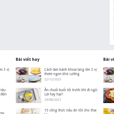
Bài viết hay
Bài v
m 3 vị
Cách làm bánh khoai lang tím 3 vị
thơm ngon khó cưỡng
22/12/2023
 nấu
Ăn chuối buổi tối trước khi đi ngủ:
 đến
Lợi hay hại?
29/08/2021
15 công thức nấu ăn tốt cho thai
hơm