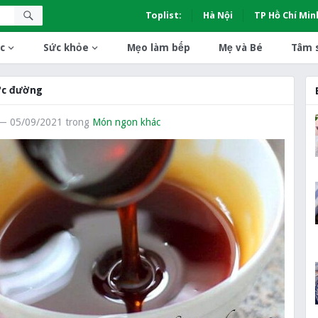
Toplist:
Hà Nội
TP Hồ Chí Min
c
Sức khỏe
Mẹo làm bếp
Mẹ và Bé
Tâm 
ớc đường
— 05/09/2021
trong
Món ngon khác