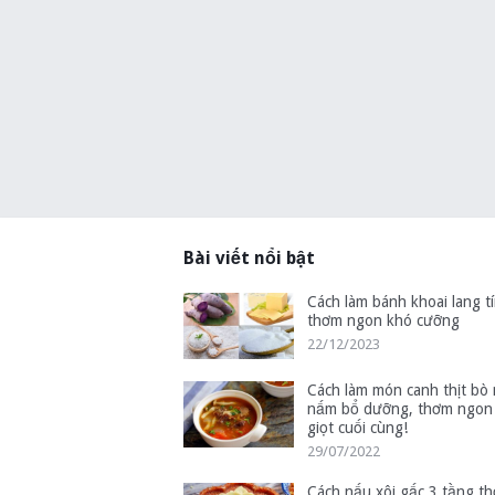
Bài viết nổi bật
Cách làm bánh khoai lang tí
thơm ngon khó cưỡng
22/12/2023
Cách làm món canh thịt bò
nấm bổ dưỡng, thơm ngon
giọt cuối cùng!
29/07/2022
Cách nấu xôi gấc 3 tầng t