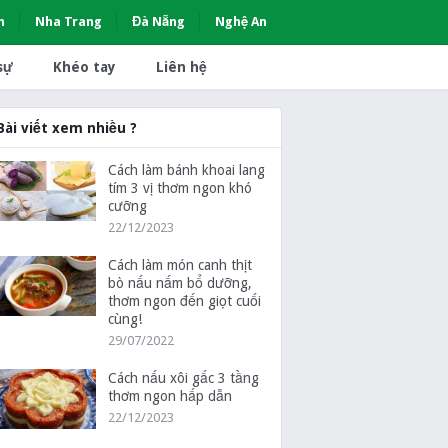
h
Nha Trang
Đà Nẵng
Nghệ An
sự
Khéo tay
Liên hệ
Bài viết xem nhiều ?
Cách làm bánh khoai lang
tím 3 vị thơm ngon khó
cưỡng
22/12/2023
Cách làm món canh thịt
bò nấu nấm bổ dưỡng,
thơm ngon đến giọt cuối
cùng!
29/07/2022
Cách nấu xôi gấc 3 tầng
thơm ngon hấp dẫn
22/12/2023