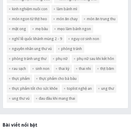
kinh nghiệm nuôi con
làm bánh mì
món ngon từ thịt heo
món ăn chay
món ăn trung thu
mật ong
mẹ bầu
mẹo làm bánh ngon
nghỉ lễ quốc khánh mùng 2 - 9
nguy cơ sinh non
nguyên nhân ung thư vú
phòng tránh
phòng tránh ung thư
phụ nữ
phụ nữ sau khi kết hôn
rau sạch
sinh non
thai kỳ
thai nhi
thịt băm
thực phẩm
thực phẩm cho bà bầu
thực phẩm tốt cho sức khỏe
toplist nghệ an
ung thư
ung thư vú
đau đầu khi mang thai
Bài viết nổi bật