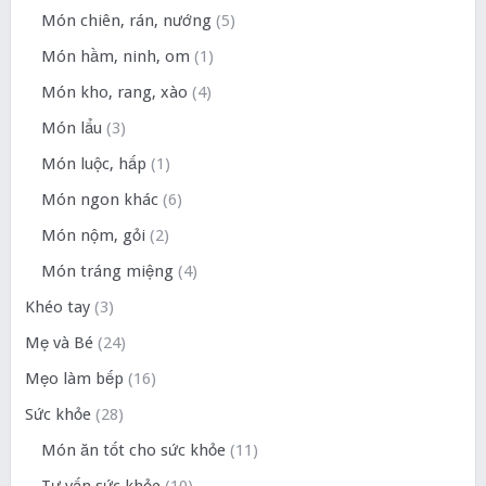
Món chiên, rán, nướng
(5)
Món hầm, ninh, om
(1)
Món kho, rang, xào
(4)
Món lẩu
(3)
Món luộc, hấp
(1)
Món ngon khác
(6)
Món nộm, gỏi
(2)
Món tráng miệng
(4)
Khéo tay
(3)
Mẹ và Bé
(24)
Mẹo làm bếp
(16)
Sức khỏe
(28)
Món ăn tốt cho sức khỏe
(11)
Tư vấn sức khỏe
(10)