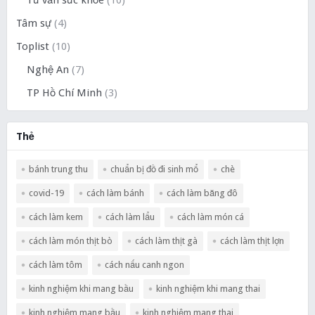
Tâm sự
(4)
Toplist
(10)
Nghệ An
(7)
TP Hồ Chí Minh
(3)
Thẻ
bánh trung thu
chuẩn bị đồ đi sinh mổ
chè
covid-19
cách làm bánh
cách làm băng đô
cách làm kem
cách làm lẩu
cách làm món cá
cách làm món thịt bò
cách làm thịt gà
cách làm thịt lợn
cách làm tôm
cách nấu canh ngon
kinh nghiệm khi mang bầu
kinh nghiệm khi mang thai
kinh nghiệm mang bầu
kinh nghiệm mang thai