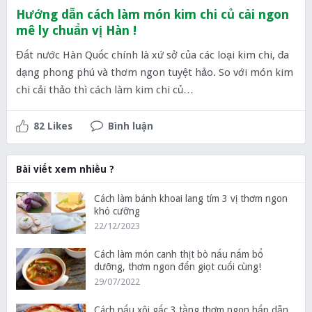
Hướng dẫn cách làm món kim chi củ cải ngon
mê ly chuẩn vị Hàn !
Đất nước Hàn Quốc chính là xứ sở của các loại kim chi, đa
dạng phong phú và thơm ngon tuyệt hảo. So với món kim
chi cải thảo thì cách làm kim chi củ…
82 Likes
Bình luận
Bài viết xem nhiều ?
Cách làm bánh khoai lang tím 3 vị thơm ngon
khó cưỡng
22/12/2023
Cách làm món canh thịt bò nấu nấm bổ
dưỡng, thơm ngon đến giọt cuối cùng!
29/07/2022
Cách nấu xôi gấc 3 tầng thơm ngon hấp dẫn