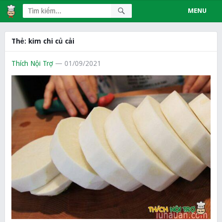
MENU
Thẻ:
kim chi củ cải
Thích Nội Trợ
— 01/09/2021