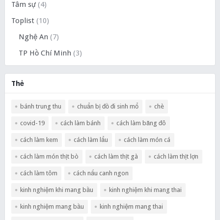
Tâm sự
(4)
Toplist
(10)
Nghệ An
(7)
TP Hồ Chí Minh
(3)
Thẻ
bánh trung thu
chuẩn bị đồ đi sinh mổ
chè
covid-19
cách làm bánh
cách làm băng đô
cách làm kem
cách làm lẩu
cách làm món cá
cách làm món thịt bò
cách làm thịt gà
cách làm thịt lợn
cách làm tôm
cách nấu canh ngon
kinh nghiệm khi mang bầu
kinh nghiệm khi mang thai
kinh nghiệm mang bầu
kinh nghiệm mang thai