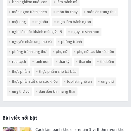
kinh nghiệm nuôi con
làm bánh mì
món ngon từ thịt heo
món ăn chay
món ăn trung thu
mật ong
mẹ bầu
mẹo làm bánh ngon
nghỉ lễ quốc khánh mùng 2 - 9
nguy cơ sinh non
nguyên nhân ung thư vú
phòng tránh
phòng tránh ung thư
phụ nữ
phụ nữ sau khi kết hôn
rau sạch
sinh non
thai kỳ
thai nhi
thịt băm
thực phẩm
thực phẩm cho bà bầu
thực phẩm tốt cho sức khỏe
toplist nghệ an
ung thư
ung thư vú
đau đầu khi mang thai
Bài viết nổi bật
Cách làm bánh khoai lang tím 3 vị thơm ngon khó