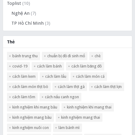
Toplist
(10)
Nghệ An
(7)
TP Hồ Chí Minh
(3)
Thẻ
bánh trung thu
chuẩn bị đồ đi sinh mổ
chè
covid-19
cách làm bánh
cách làm băng đô
cách làm kem
cách làm lẩu
cách làm món cá
cách làm món thịt bò
cách làm thịt gà
cách làm thịt lợn
cách làm tôm
cách nấu canh ngon
kinh nghiệm khi mang bầu
kinh nghiệm khi mang thai
kinh nghiệm mang bầu
kinh nghiệm mang thai
kinh nghiệm nuôi con
làm bánh mì