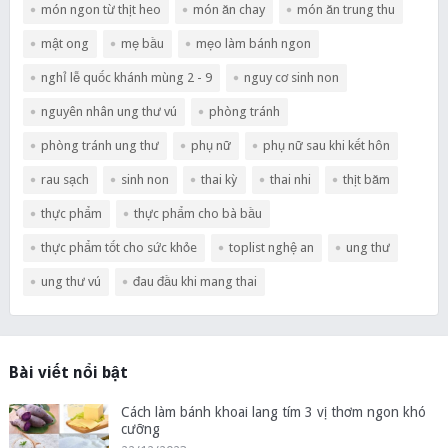
món ngon từ thịt heo
món ăn chay
món ăn trung thu
mật ong
mẹ bầu
mẹo làm bánh ngon
nghỉ lễ quốc khánh mùng 2 - 9
nguy cơ sinh non
nguyên nhân ung thư vú
phòng tránh
phòng tránh ung thư
phụ nữ
phụ nữ sau khi kết hôn
rau sạch
sinh non
thai kỳ
thai nhi
thịt băm
thực phẩm
thực phẩm cho bà bầu
thực phẩm tốt cho sức khỏe
toplist nghệ an
ung thư
ung thư vú
đau đầu khi mang thai
Bài viết nổi bật
Cách làm bánh khoai lang tím 3 vị thơm ngon khó
cưỡng