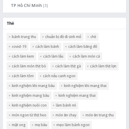
TP Hồ Chí Minh
(3)
Thẻ
bánh trung thu
chuẩn bị đồ đi sinh mổ
chè
covid-19
cách làm bánh
cách làm băng đô
cách làm kem
cách làm lẩu
cách làm món cá
cách làm món thịt bò
cách làm thịt gà
cách làm thịt lợn
cách làm tôm
cách nấu canh ngon
kinh nghiệm khi mang bầu
kinh nghiệm khi mang thai
kinh nghiệm mang bầu
kinh nghiệm mang thai
kinh nghiệm nuôi con
làm bánh mì
món ngon từ thịt heo
món ăn chay
món ăn trung thu
mật ong
mẹ bầu
mẹo làm bánh ngon