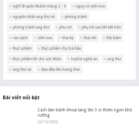
nghỉ lễ quốc khánh mùng 2 - 9
nguy cơ sinh non
nguyên nhân ung thư vú
phòng tránh
phòng tránh ung thư
phụ nữ
phụ nữ sau khi kết hôn
rau sạch
sinh non
thai kỳ
thai nhi
thịt băm
thực phẩm
thực phẩm cho bà bầu
thực phẩm tốt cho sức khỏe
toplist nghệ an
ung thư
ung thư vú
đau đầu khi mang thai
Bài viết nổi bật
Cách làm bánh khoai lang tím 3 vị thơm ngon khó
cưỡng
22/12/2023