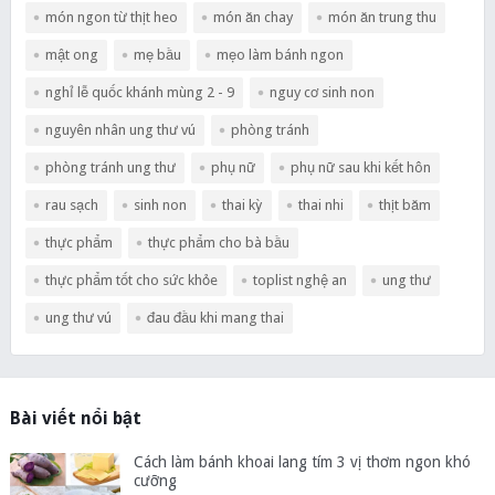
món ngon từ thịt heo
món ăn chay
món ăn trung thu
mật ong
mẹ bầu
mẹo làm bánh ngon
nghỉ lễ quốc khánh mùng 2 - 9
nguy cơ sinh non
nguyên nhân ung thư vú
phòng tránh
phòng tránh ung thư
phụ nữ
phụ nữ sau khi kết hôn
rau sạch
sinh non
thai kỳ
thai nhi
thịt băm
thực phẩm
thực phẩm cho bà bầu
thực phẩm tốt cho sức khỏe
toplist nghệ an
ung thư
ung thư vú
đau đầu khi mang thai
Bài viết nổi bật
Cách làm bánh khoai lang tím 3 vị thơm ngon khó
cưỡng