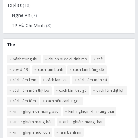
Toplist
(10)
Nghệ An
(7)
TP Hồ Chí Minh
(3)
Thẻ
bánh trung thu
chuẩn bị đồ đi sinh mổ
chè
covid-19
cách làm bánh
cách làm băng đô
cách làm kem
cách làm lẩu
cách làm món cá
cách làm món thịt bò
cách làm thịt gà
cách làm thịt lợn
cách làm tôm
cách nấu canh ngon
kinh nghiệm khi mang bầu
kinh nghiệm khi mang thai
kinh nghiệm mang bầu
kinh nghiệm mang thai
kinh nghiệm nuôi con
làm bánh mì