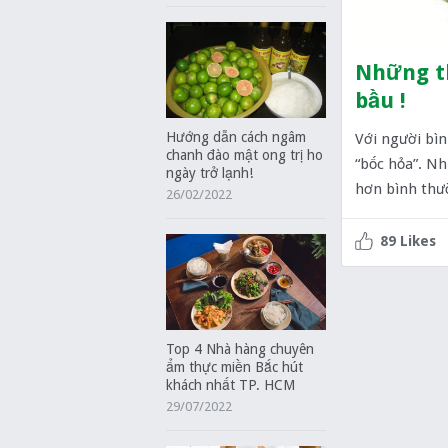
Những th
bầu !
Hướng dẫn cách ngâm
Với người bì
chanh đào mật ong trị ho
“bốc hỏa”. Nh
ngày trở lạnh!
hơn bình thư
26/02/2022
89 Likes
Top 4 Nhà hàng chuyên
ẩm thực miền Bắc hút
khách nhất TP. HCM
29/07/2022