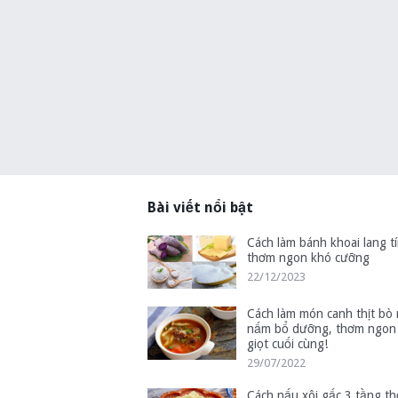
Bài viết nổi bật
Cách làm bánh khoai lang tí
thơm ngon khó cưỡng
22/12/2023
Cách làm món canh thịt bò
nấm bổ dưỡng, thơm ngon
giọt cuối cùng!
29/07/2022
Cách nấu xôi gấc 3 tầng t