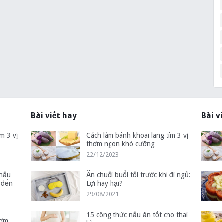
Bài viết hay
Bài v
m 3 vị
Cách làm bánh khoai lang tím 3 vị
thơm ngon khó cưỡng
22/12/2023
 nấu
Ăn chuối buổi tối trước khi đi ngủ:
 đến
Lợi hay hại?
29/08/2021
15 công thức nấu ăn tốt cho thai
hơm