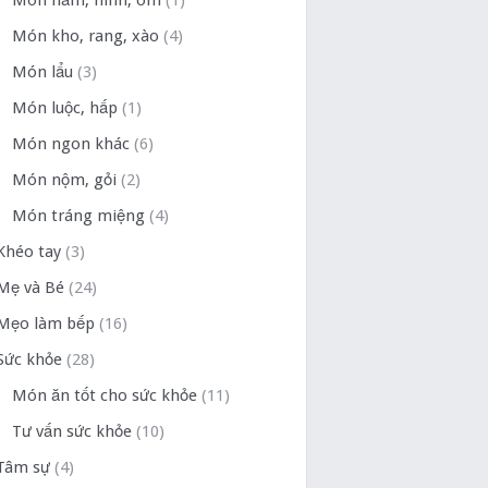
Món hầm, ninh, om
(1)
Món kho, rang, xào
(4)
Món lẩu
(3)
Món luộc, hấp
(1)
Món ngon khác
(6)
Món nộm, gỏi
(2)
Món tráng miệng
(4)
Khéo tay
(3)
Mẹ và Bé
(24)
Mẹo làm bếp
(16)
Sức khỏe
(28)
Món ăn tốt cho sức khỏe
(11)
Tư vấn sức khỏe
(10)
Tâm sự
(4)