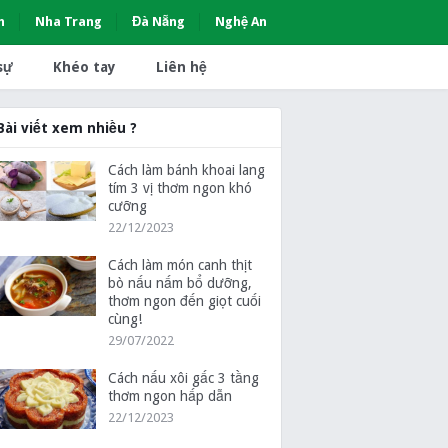
h
Nha Trang
Đà Nẵng
Nghệ An
sự
Khéo tay
Liên hệ
Bài viết xem nhiều ?
Cách làm bánh khoai lang
tím 3 vị thơm ngon khó
cưỡng
22/12/2023
Cách làm món canh thịt
bò nấu nấm bổ dưỡng,
thơm ngon đến giọt cuối
cùng!
29/07/2022
Cách nấu xôi gấc 3 tầng
thơm ngon hấp dẫn
22/12/2023