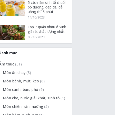
5 cách làm sinh tố chuối
bổ dưỡng, đẹp da, dễ
uống chỉ 5 phút
14/10/2023
Top 7 quán nhậu ở Vinh
giá rẻ, chất lượng nhất
05/10/2023
Danh mục
Ẩm thực
(51)
Món ăn chay
(3)
Món bánh, mứt, kẹo
(6)
Món canh, bún, phở
(9)
Món chè, nước giải khát, sinh tố
(1)
Món chiên, rán, nướng
(5)