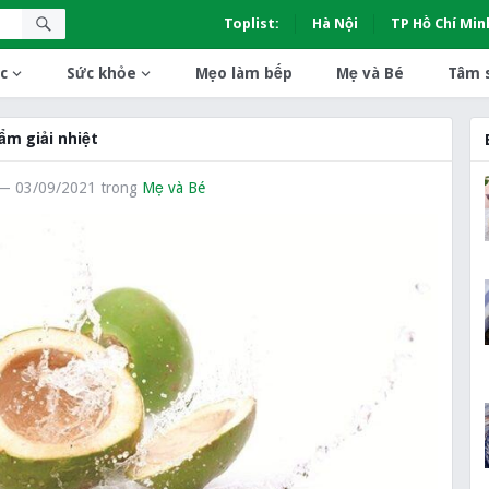
Toplist:
Hà Nội
TP Hồ Chí Min
c
Sức khỏe
Mẹo làm bếp
Mẹ và Bé
Tâm 
ẩm giải nhiệt
— 03/09/2021
trong
Mẹ và Bé