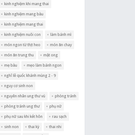
kinh nghiệm khi mang thai
kinh nghiệm mang bầu
kinh nghiệm mang thai
kinh nghiệm nuôi con
làm bánh mì
món ngon từ thịt heo
món ăn chay
món ăn trung thu
mật ong
mẹ bầu
mẹo làm bánh ngon
nghỉ lễ quốc khánh mùng 2 - 9
nguy cơ sinh non
nguyên nhân ung thư vú
phòng tránh
phòng tránh ung thư
phụ nữ
phụ nữ sau khi kết hôn
rau sạch
sinh non
thai kỳ
thai nhi