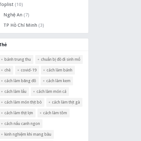
Toplist
(10)
Nghệ An
(7)
TP Hồ Chí Minh
(3)
Thẻ
bánh trung thu
chuẩn bị đồ đi sinh mổ
chè
covid-19
cách làm bánh
cách làm băng đô
cách làm kem
cách làm lẩu
cách làm món cá
cách làm món thịt bò
cách làm thịt gà
cách làm thịt lợn
cách làm tôm
cách nấu canh ngon
kinh nghiệm khi mang bầu