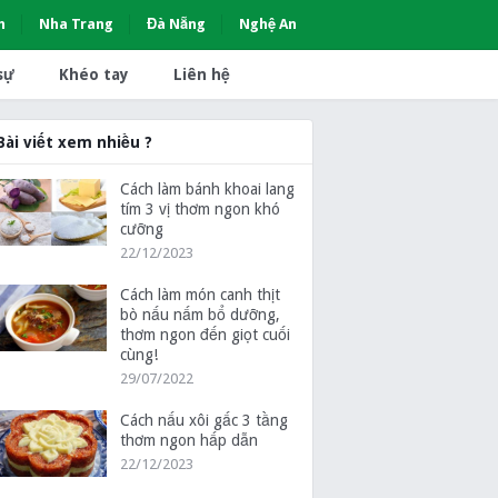
h
Nha Trang
Đà Nẵng
Nghệ An
sự
Khéo tay
Liên hệ
Bài viết xem nhiều ?
Cách làm bánh khoai lang
tím 3 vị thơm ngon khó
cưỡng
22/12/2023
Cách làm món canh thịt
bò nấu nấm bổ dưỡng,
thơm ngon đến giọt cuối
cùng!
29/07/2022
Cách nấu xôi gấc 3 tầng
thơm ngon hấp dẫn
22/12/2023