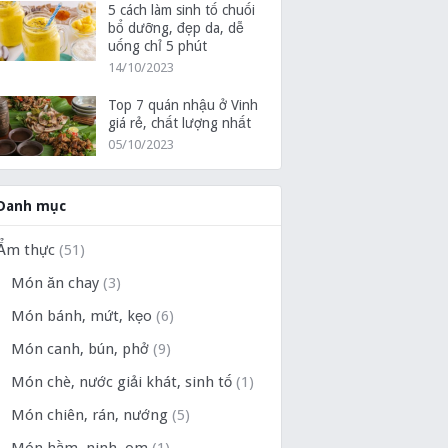
5 cách làm sinh tố chuối
bổ dưỡng, đẹp da, dễ
uống chỉ 5 phút
14/10/2023
Top 7 quán nhậu ở Vinh
giá rẻ, chất lượng nhất
05/10/2023
Danh mục
Ẩm thực
(51)
Món ăn chay
(3)
Món bánh, mứt, kẹo
(6)
Món canh, bún, phở
(9)
Món chè, nước giải khát, sinh tố
(1)
Món chiên, rán, nướng
(5)