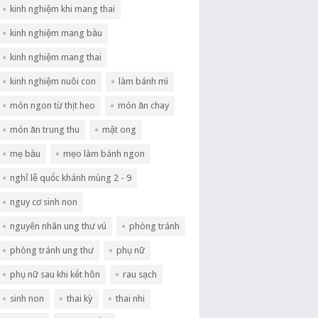
kinh nghiệm khi mang thai
kinh nghiệm mang bầu
kinh nghiệm mang thai
kinh nghiệm nuôi con
làm bánh mì
món ngon từ thịt heo
món ăn chay
món ăn trung thu
mật ong
mẹ bầu
mẹo làm bánh ngon
nghỉ lễ quốc khánh mùng 2 - 9
nguy cơ sinh non
nguyên nhân ung thư vú
phòng tránh
phòng tránh ung thư
phụ nữ
phụ nữ sau khi kết hôn
rau sạch
sinh non
thai kỳ
thai nhi