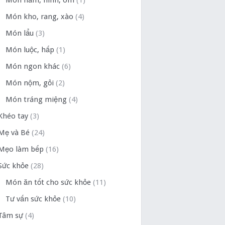
Món hầm, ninh, om
(1)
Món kho, rang, xào
(4)
Món lẩu
(3)
Món luộc, hấp
(1)
Món ngon khác
(6)
Món nộm, gỏi
(2)
Món tráng miệng
(4)
Khéo tay
(3)
Mẹ và Bé
(24)
Mẹo làm bếp
(16)
Sức khỏe
(28)
Món ăn tốt cho sức khỏe
(11)
Tư vấn sức khỏe
(10)
Tâm sự
(4)