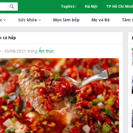
Toplist:
Hà Nội
TP Hồ Chí Min
c
Sức khỏe
Mẹo làm bếp
Mẹ và Bé
Tâm 
 cá hấp
— 30/08/2021
trong
Ẩm thực