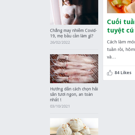
Cuối tuầ
tuyệt cú
Chẳng may nhiễm Covid-
19, mẹ bầu cần làm gì?
Cách làm món 
26/02/2022
tuần rồi, hôm
và…
84 Likes
Hướng dẫn cách chọn hải
sản tươi ngon, an toàn
nhất !
03/10/2021