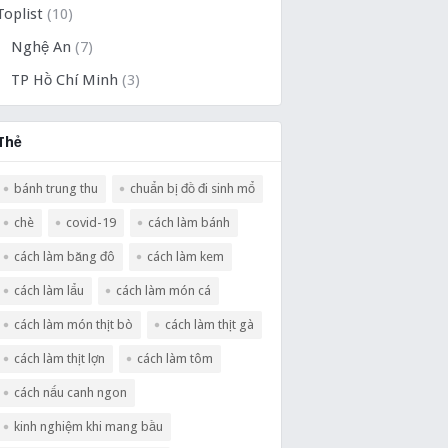
Toplist
(10)
Nghệ An
(7)
TP Hồ Chí Minh
(3)
Thẻ
bánh trung thu
chuẩn bị đồ đi sinh mổ
chè
covid-19
cách làm bánh
cách làm băng đô
cách làm kem
cách làm lẩu
cách làm món cá
cách làm món thịt bò
cách làm thịt gà
cách làm thịt lợn
cách làm tôm
cách nấu canh ngon
kinh nghiệm khi mang bầu