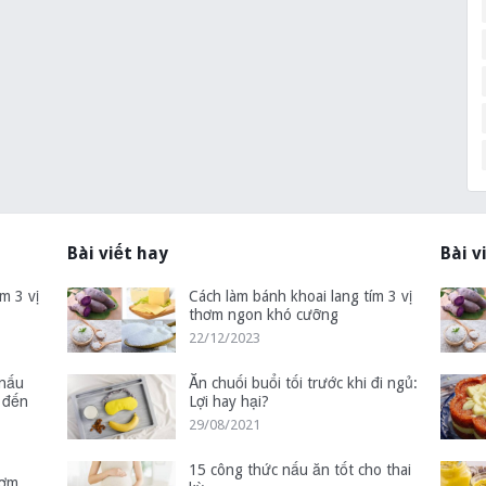
Bài viết hay
Bài v
m 3 vị
Cách làm bánh khoai lang tím 3 vị
thơm ngon khó cưỡng
22/12/2023
 nấu
Ăn chuối buổi tối trước khi đi ngủ:
 đến
Lợi hay hại?
29/08/2021
15 công thức nấu ăn tốt cho thai
hơm