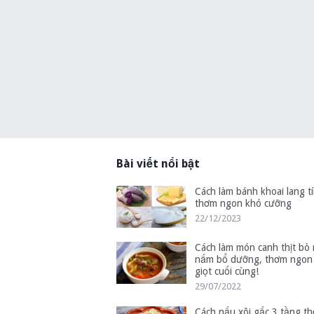
Bài viết nổi bật
Cách làm bánh khoai lang tí
thơm ngon khó cưỡng
22/12/2023
Cách làm món canh thịt bò
nấm bổ dưỡng, thơm ngon
giọt cuối cùng!
29/07/2022
Cách nấu xôi gấc 3 tầng t