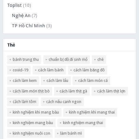
Toplist
(10)
Nghệ An
(7)
TP Hồ Chí Minh
(3)
Thẻ
bánh trung thu
chuẩn bị đồ đi sinh mổ
chè
covid-19
cách làm bánh
cách làm băng đô
cách làm kem
cách làm lẩu
cách làm món cá
cách làm món thịt bò
cách làm thịt gà
cách làm thịt lợn
cách làm tôm
cách nấu canh ngon
kinh nghiệm khi mang bầu
kinh nghiệm khi mang thai
kinh nghiệm mang bầu
kinh nghiệm mang thai
kinh nghiệm nuôi con
làm bánh mì