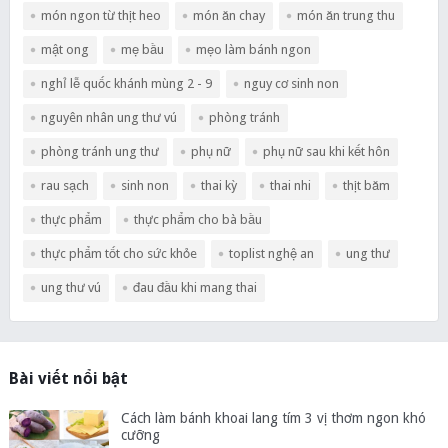
món ngon từ thịt heo
món ăn chay
món ăn trung thu
mật ong
mẹ bầu
mẹo làm bánh ngon
nghỉ lễ quốc khánh mùng 2 - 9
nguy cơ sinh non
nguyên nhân ung thư vú
phòng tránh
phòng tránh ung thư
phụ nữ
phụ nữ sau khi kết hôn
rau sạch
sinh non
thai kỳ
thai nhi
thịt băm
thực phẩm
thực phẩm cho bà bầu
thực phẩm tốt cho sức khỏe
toplist nghệ an
ung thư
ung thư vú
đau đầu khi mang thai
Bài viết nổi bật
Cách làm bánh khoai lang tím 3 vị thơm ngon khó
cưỡng