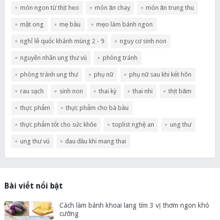
món ngon từ thịt heo
món ăn chay
món ăn trung thu
mật ong
mẹ bầu
mẹo làm bánh ngon
nghỉ lễ quốc khánh mùng 2 - 9
nguy cơ sinh non
nguyên nhân ung thư vú
phòng tránh
phòng tránh ung thư
phụ nữ
phụ nữ sau khi kết hôn
rau sạch
sinh non
thai kỳ
thai nhi
thịt băm
thực phẩm
thực phẩm cho bà bầu
thực phẩm tốt cho sức khỏe
toplist nghệ an
ung thư
ung thư vú
đau đầu khi mang thai
Bài viết nổi bật
Cách làm bánh khoai lang tím 3 vị thơm ngon khó
cưỡng