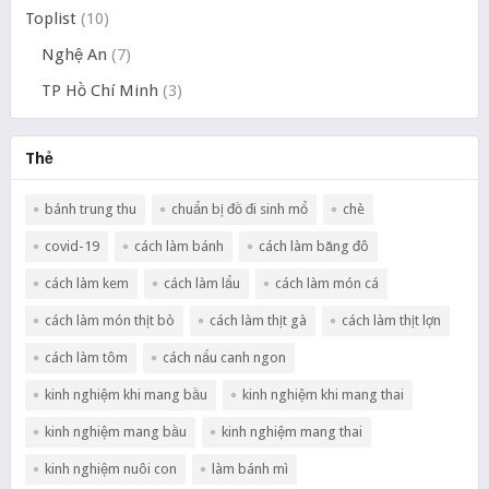
Toplist
(10)
Nghệ An
(7)
TP Hồ Chí Minh
(3)
Thẻ
bánh trung thu
chuẩn bị đồ đi sinh mổ
chè
covid-19
cách làm bánh
cách làm băng đô
cách làm kem
cách làm lẩu
cách làm món cá
cách làm món thịt bò
cách làm thịt gà
cách làm thịt lợn
cách làm tôm
cách nấu canh ngon
kinh nghiệm khi mang bầu
kinh nghiệm khi mang thai
kinh nghiệm mang bầu
kinh nghiệm mang thai
kinh nghiệm nuôi con
làm bánh mì