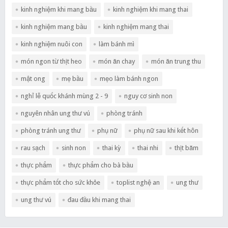
kinh nghiệm khi mang bầu
kinh nghiệm khi mang thai
kinh nghiệm mang bầu
kinh nghiệm mang thai
kinh nghiệm nuôi con
làm bánh mì
món ngon từ thịt heo
món ăn chay
món ăn trung thu
mật ong
mẹ bầu
mẹo làm bánh ngon
nghỉ lễ quốc khánh mùng 2 - 9
nguy cơ sinh non
nguyên nhân ung thư vú
phòng tránh
phòng tránh ung thư
phụ nữ
phụ nữ sau khi kết hôn
rau sạch
sinh non
thai kỳ
thai nhi
thịt băm
thực phẩm
thực phẩm cho bà bầu
thực phẩm tốt cho sức khỏe
toplist nghệ an
ung thư
ung thư vú
đau đầu khi mang thai