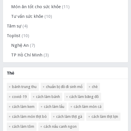
Món ăn tốt cho sức khỏe
(11)
Tư vấn sức khỏe
(10)
Tâm sự
(4)
Toplist
(10)
Nghệ An
(7)
TP Hồ Chí Minh
(3)
Thẻ
bánh trung thu
chuẩn bị đồ đi sinh mổ
chè
covid-19
cách làm bánh
cách làm băng đô
cách làm kem
cách làm lẩu
cách làm món cá
cách làm món thịt bò
cách làm thịt gà
cách làm thịt lợn
cách làm tôm
cách nấu canh ngon