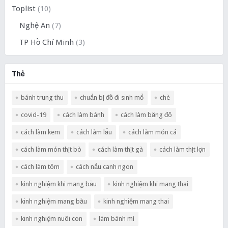
Toplist
(10)
Nghệ An
(7)
TP Hồ Chí Minh
(3)
Thẻ
bánh trung thu
chuẩn bị đồ đi sinh mổ
chè
covid-19
cách làm bánh
cách làm băng đô
cách làm kem
cách làm lẩu
cách làm món cá
cách làm món thịt bò
cách làm thịt gà
cách làm thịt lợn
cách làm tôm
cách nấu canh ngon
kinh nghiệm khi mang bầu
kinh nghiệm khi mang thai
kinh nghiệm mang bầu
kinh nghiệm mang thai
kinh nghiệm nuôi con
làm bánh mì