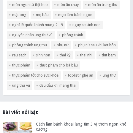
món ngon từ thịt heo
món ăn chay
món ăn trung thu
mật ong
mẹ bầu
mẹo làm bánh ngon
nghỉ lễ quốc khánh mùng 2 - 9
nguy cơ sinh non
nguyên nhân ung thư vú
phòng tránh
phòng tránh ung thư
phụ nữ
phụ nữ sau khi kết hôn
rau sạch
sinh non
thai kỳ
thai nhi
thịt băm
thực phẩm
thực phẩm cho bà bầu
thực phẩm tốt cho sức khỏe
toplist nghệ an
ung thư
ung thư vú
đau đầu khi mang thai
Bài viết nổi bật
Cách làm bánh khoai lang tím 3 vị thơm ngon khó
cưỡng