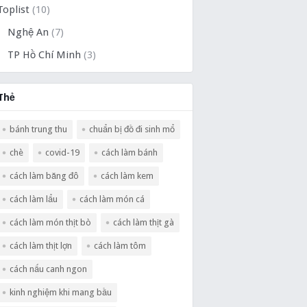
Toplist
(10)
Nghệ An
(7)
TP Hồ Chí Minh
(3)
Thẻ
bánh trung thu
chuẩn bị đồ đi sinh mổ
chè
covid-19
cách làm bánh
cách làm băng đô
cách làm kem
cách làm lẩu
cách làm món cá
cách làm món thịt bò
cách làm thịt gà
cách làm thịt lợn
cách làm tôm
cách nấu canh ngon
kinh nghiệm khi mang bầu