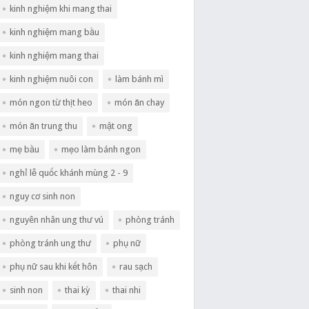
kinh nghiệm khi mang thai
kinh nghiệm mang bầu
kinh nghiệm mang thai
kinh nghiệm nuôi con
làm bánh mì
món ngon từ thịt heo
món ăn chay
món ăn trung thu
mật ong
mẹ bầu
mẹo làm bánh ngon
nghỉ lễ quốc khánh mùng 2 - 9
nguy cơ sinh non
nguyên nhân ung thư vú
phòng tránh
phòng tránh ung thư
phụ nữ
phụ nữ sau khi kết hôn
rau sạch
sinh non
thai kỳ
thai nhi