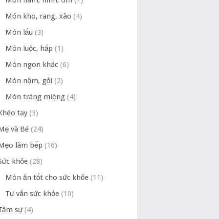
Món hầm, ninh, om
(1)
Món kho, rang, xào
(4)
Món lẩu
(3)
Món luộc, hấp
(1)
Món ngon khác
(6)
Món nộm, gỏi
(2)
Món tráng miệng
(4)
Khéo tay
(3)
Mẹ và Bé
(24)
Mẹo làm bếp
(16)
Sức khỏe
(28)
Món ăn tốt cho sức khỏe
(11)
Tư vấn sức khỏe
(10)
Tâm sự
(4)