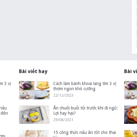
Bài viết hay
Bài v
m 3 vị
Cách làm bánh khoai lang tím 3 vị
thơm ngon khó cưỡng
22/12/2023
 nấu
Ăn chuối buổi tối trước khi đi ngủ:
 đến
Lợi hay hại?
29/08/2021
15 công thức nấu ăn tốt cho thai
hơm