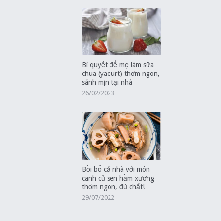
Bí quyết để mẹ làm sữa
chua (yaourt) thơm ngon,
sánh mịn tại nhà
26/02/2023
Bồi bổ cả nhà với món
canh củ sen hầm xương
thơm ngon, đủ chất!
29/07/2022