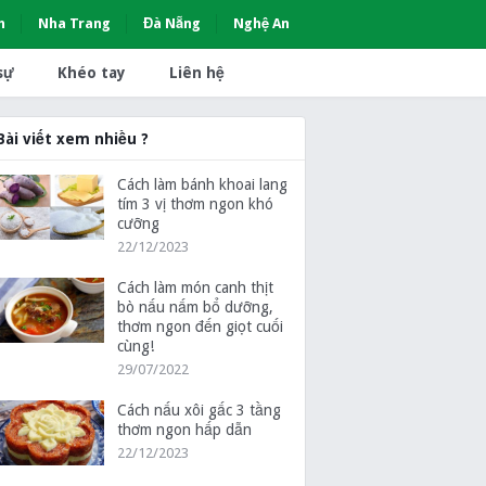
h
Nha Trang
Đà Nẵng
Nghệ An
sự
Khéo tay
Liên hệ
Bài viết xem nhiều ?
Cách làm bánh khoai lang
tím 3 vị thơm ngon khó
cưỡng
22/12/2023
Cách làm món canh thịt
bò nấu nấm bổ dưỡng,
thơm ngon đến giọt cuối
cùng!
29/07/2022
Cách nấu xôi gấc 3 tầng
thơm ngon hấp dẫn
22/12/2023