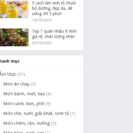
5 cách làm sinh tố chuối
bổ dưỡng, đẹp da, dễ
uống chỉ 5 phút
14/10/2023
Top 7 quán nhậu ở Vinh
giá rẻ, chất lượng nhất
05/10/2023
Danh mục
Ẩm thực
(51)
Món ăn chay
(3)
Món bánh, mứt, kẹo
(6)
Món canh, bún, phở
(9)
Món chè, nước giải khát, sinh tố
(1)
Món chiên, rán, nướng
(5)