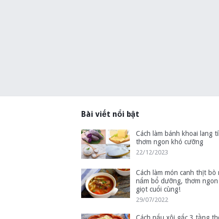
Bài viết nổi bật
Cách làm bánh khoai lang tí
thơm ngon khó cưỡng
22/12/2023
Cách làm món canh thịt bò
nấm bổ dưỡng, thơm ngon
giọt cuối cùng!
29/07/2022
Cách nấu xôi gấc 3 tầng t