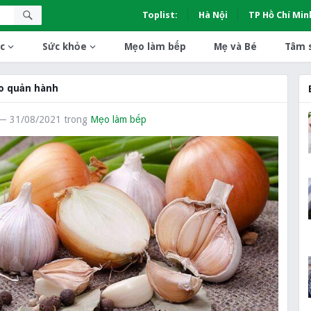
Toplist:
Hà Nội
TP Hồ Chí Min
c
Sức khỏe
Mẹo làm bếp
Mẹ và Bé
Tâm 
o quản hành
— 31/08/2021
trong
Mẹo làm bếp